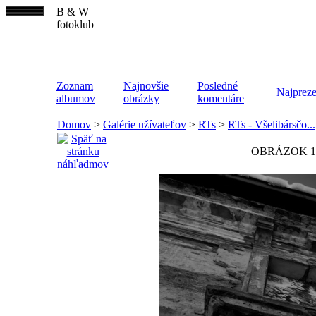
B & W
fotoklub
Zoznam
Najnovšie
Posledné
Najpreze
albumov
obrázky
komentáre
Domov
>
Galérie užívateľov
>
RTs
>
RTs - Všelibársčo...
OBRÁZOK 1