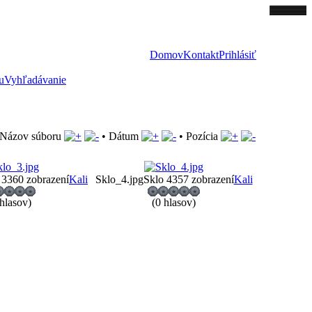
Domov
Kontakt
Prihlásiť
u
Vyhľadávanie
Názov súboru
•
Dátum
•
Pozícia
 3
360 zobrazení
Kali
Sklo_4.jpg
Sklo 4
357 zobrazení
Kali
 hlasov)
(0 hlasov)