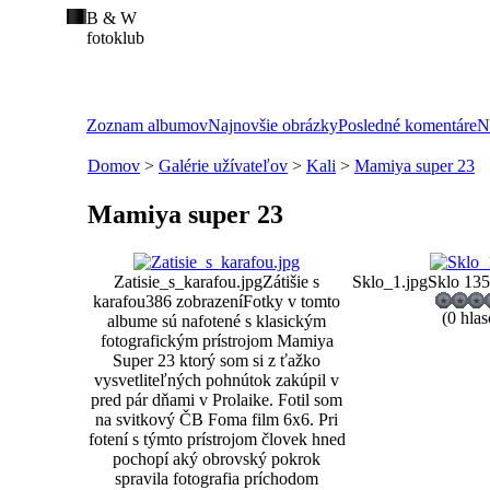
B & W
fotoklub
Zoznam albumov
Najnovšie obrázky
Posledné komentáre
N
Domov
>
Galérie užívateľov
>
Kali
>
Mamiya super 23
Mamiya super 23
Zatisie_s_karafou.jpg
Zátišie s
Sklo_1.jpg
Sklo 1
35
karafou
386 zobrazení
Fotky v tomto
(0 hlas
albume sú nafotené s klasickým
fotografickým prístrojom Mamiya
Super 23 ktorý som si z ťažko
vysvetliteľných pohnútok zakúpil v
pred pár dňami v Prolaike. Fotil som
na svitkový ČB Foma film 6x6. Pri
fotení s týmto prístrojom človek hned
pochopí aký obrovský pokrok
spravila fotografia príchodom