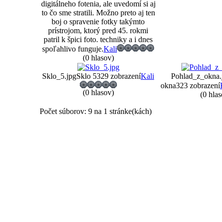
digitálneho fotenia, ale uvedomí si aj
to čo sme stratili. Možno preto aj ten
boj o spravenie fotky takýmto
prístrojom, ktorý pred 45. rokmi
patril k špici foto. techniky a i dnes
spoľahlivo funguje.
Kali
(0 hlasov)
Sklo_5.jpg
Sklo 5
329 zobrazení
Kali
Pohlad_z_okna.
okna
323 zobrazení
(0 hlasov)
(0 hlas
Počet súborov: 9 na 1 stránke(kách)