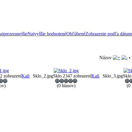
ajprezeranejšie
Najvyššie hodnotené
Obľúbené
Zobrazenie podľa dátum
Názov
•
2 zobrazení
Kali
Sklo_2.jpg
Sklo 2
347 zobrazení
Kali
Sklo_3.jpg
Sklo
ov)
(0 hlasov)
(0