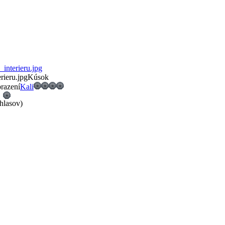
rieru.jpg
Kúsok
razení
Kali
 hlasov)