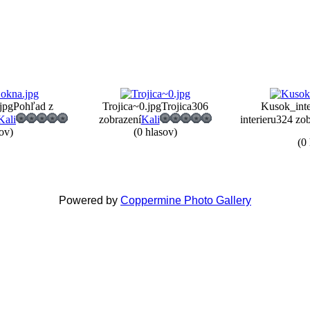
jpg
Pohľad z
Trojica~0.jpg
Trojica
306
Kusok_inte
Kali
zobrazení
Kali
interieru
324 zob
ov)
(0 hlasov)
(0
Powered by
Coppermine Photo Gallery