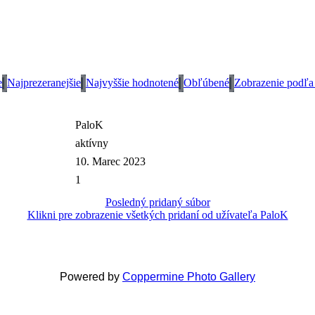
e
Najprezeranejšie
Najvyššie hodnotené
Obľúbené
Zobrazenie podľa
PaloK
aktívny
10. Marec 2023
1
Posledný pridaný súbor
Klikni pre zobrazenie všetkých pridaní od užívateľa PaloK
Powered by
Coppermine Photo Gallery